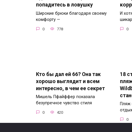
попадитесь в ловушку
корр
Широкие брюки благодаря своему
И хот
комфорту —
шикар
0
778
0
Кто бы дал ей 66? Она так
18 с
хорошо выглядит и всем
пля
интересно, в чем ее секрет
Wild
стан
Мишель Пфайффер показала
безупречное чувство стиля
Пляж 
отдых
0
420
0