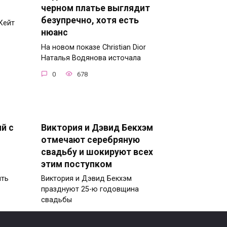
черном платье выглядит
безупречно, хотя есть
Кейт
нюанс
На новом показе Christian Dior
Наталья Водянова источала
0
678
й с
Виктория и Дэвид Бекхэм
отмечают серебряную
свадьбу и шокируют всех
этим поступком
ить
Виктория и Дэвид Бекхэм
празднуют 25-ю годовщина
свадьбы
0
330