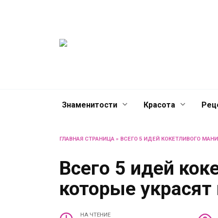
Перейти
Женски
к
содержанию
журнал
Советы о жизни и разв
женщин и не только
Знаменитости
Красота
Рец
ГЛАВНАЯ СТРАНИЦА
»
ВСЕГО 5 ИДЕЙ КОКЕТЛИВОГО МАНИ
Всего 5 идей кок
которые украсят 
НА ЧТЕНИЕ