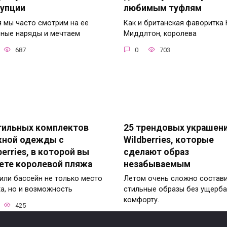
упции
любимым туфлям
я мы часто смотрим на ее
Как и британская фаворитка 
ные наряды и мечтаем
Миддлтон, королева
687
0
703
тильных комплектов
25 трендовых украшени
жной одежды с
Wildberries, которые
berries, в которой вы
сделают образ
ете королевой пляжа
незабываемым
или бассейн не только место
Летом очень сложно состав
а, но и возможность
стильные образы без ущерба
комфорту.
425
0
395