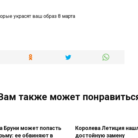
Вам также может понравитьс
а Бруни может попасть
Королева Летиция наш
рьму: ее обвиняют в
достойную замену