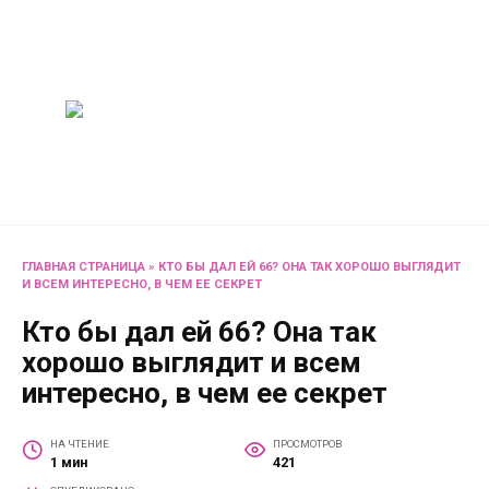
Перейти
Женский
к
содержанию
журнал
Советы о жизни и
развлечениях для женщин
и не только
ГЛАВНАЯ СТРАНИЦА
»
КТО БЫ ДАЛ ЕЙ 66? ОНА ТАК ХОРОШО ВЫГЛЯДИТ
И ВСЕМ ИНТЕРЕСНО, В ЧЕМ ЕЕ СЕКРЕТ
Кто бы дал ей 66? Она так
хорошо выглядит и всем
интересно, в чем ее секрет
НА ЧТЕНИЕ
ПРОСМОТРОВ
1 мин
421