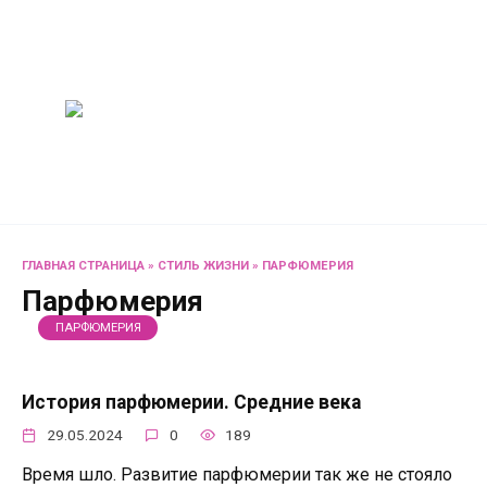
Перейти
Женский
к
содержанию
журнал
Советы о жизни и
развлечениях для женщин
и не только
ГЛАВНАЯ СТРАНИЦА
»
СТИЛЬ ЖИЗНИ
»
ПАРФЮМЕРИЯ
Парфюмерия
ПАРФЮМЕРИЯ
История парфюмерии. Средние века
29.05.2024
0
189
Время шло. Развитие парфюмерии так же не стояло