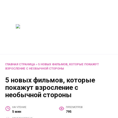
Перейти
Женский
к
содержанию
журнал
Советы о жизни и
развлечениях для женщин
и не только
ГЛАВНАЯ СТРАНИЦА
»
5 НОВЫХ ФИЛЬМОВ, КОТОРЫЕ ПОКАЖУТ
ВЗРОСЛЕНИЕ С НЕОБЫЧНОЙ СТОРОНЫ
5 новых фильмов, которые
покажут взросление с
необычной стороны
НА ЧТЕНИЕ
ПРОСМОТРОВ
5 мин
795