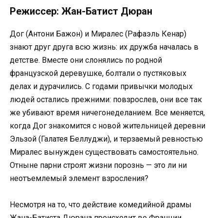
Режиссер: Жан-Батист Дюран
Дог (Антони Бажон) и Миралес (Рафаэль Кенар)
знают друг друга всю жизнь: их дружба началась в
детстве. Вместе они слонялись по родной
французской деревушке, болтали о пустяковых
делах и дурачились. С годами привычки молодых
людей остались прежними: повзрослев, они все так
же убивают время ничегонеделанием. Все меняется,
когда Дог знакомится с новой жительницей деревни
Эльзой (Галатея Беллуджи), и терзаемый ревностью
Миралес вынужден существовать самостоятельно.
Отныне парни строят жизни порознь — это ли ни
неотъемлемый элемент взросления?
Несмотря на то, что действие комедийной драмы
Жана-Батиста Дюрана происходит во Франции,