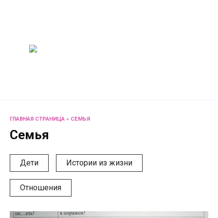
Перейти
Женский
к
содержанию
журнал
Советы о жизни и
развлечениях для женщин
и не только
ГЛАВНАЯ СТРАНИЦА
»
СЕМЬЯ
Семья
Дети
Истории из жизни
Отношения