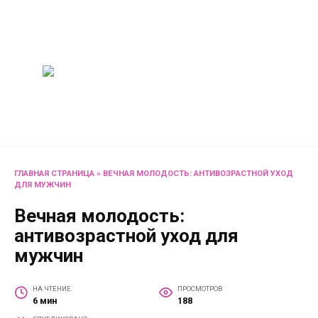
Перейти
Женский
к
содержанию
журнал
Советы о жизни и
развлечениях для женщин
и не только
ГЛАВНАЯ СТРАНИЦА
»
ВЕЧНАЯ МОЛОДОСТЬ: АНТИВОЗРАСТНОЙ УХОД
ДЛЯ МУЖЧИН
Вечная молодость:
антивозрастной уход для
мужчин
НА ЧТЕНИЕ
ПРОСМОТРОВ
6 мин
188