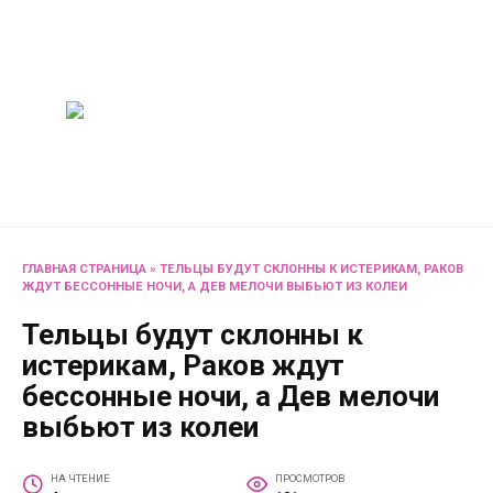
Перейти
Женский
к
содержанию
журнал
Советы о жизни и
развлечениях для женщин
и не только
ГЛАВНАЯ СТРАНИЦА
»
ТЕЛЬЦЫ БУДУТ СКЛОННЫ К ИСТЕРИКАМ, РАКОВ
ЖДУТ БЕССОННЫЕ НОЧИ, А ДЕВ МЕЛОЧИ ВЫБЬЮТ ИЗ КОЛЕИ
Тельцы будут склонны к
истерикам, Раков ждут
бессонные ночи, а Дев мелочи
выбьют из колеи
НА ЧТЕНИЕ
ПРОСМОТРОВ