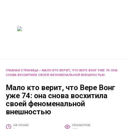
Перейти
Женский
к
содержанию
журнал
Советы о жизни и
развлечениях для женщин
и не только
ГЛАВНАЯ СТРАНИЦА
»
МАЛО КТО ВЕРИТ, ЧТО ВЕРЕ ВОНГ УЖЕ 74: ОНА
СНОВА ВОСХИТИЛА СВОЕЙ ФЕНОМЕНАЛЬНОЙ ВНЕШНОСТЬЮ
Мало кто верит, что Вере Вонг
уже 74: она снова восхитила
своей феноменальной
внешностью
НА ЧТЕНИЕ
ПРОСМОТРОВ