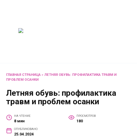
Перейти
Женский
к
содержанию
журнал
Советы о жизни и
развлечениях для женщин
и не только
ГЛАВНАЯ СТРАНИЦА
»
ЛЕТНЯЯ ОБУВЬ: ПРОФИЛАКТИКА ТРАВМ И
ПРОБЛЕМ ОСАНКИ
Летняя обувь: профилактика
травм и проблем осанки
НА ЧТЕНИЕ
ПРОСМОТРОВ
8 мин
180
ОПУБЛИКОВАНО
25.04.2024