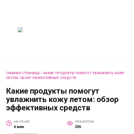
Перейти
Женский
к
содержанию
журнал
Советы о жизни и
развлечениях для женщин
и не только
ГЛАВНАЯ СТРАНИЦА
»
КАКИЕ ПРОДУКТЫ ПОМОГУТ УВЛАЖНИТЬ КОЖУ
ЛЕТОМ: ОБЗОР ЭФФЕКТИВНЫХ СРЕДСТВ
Какие продукты помогут
увлажнить кожу летом: обзор
эффективных средств
НА ЧТЕНИЕ
ПРОСМОТРОВ
6 мин
205