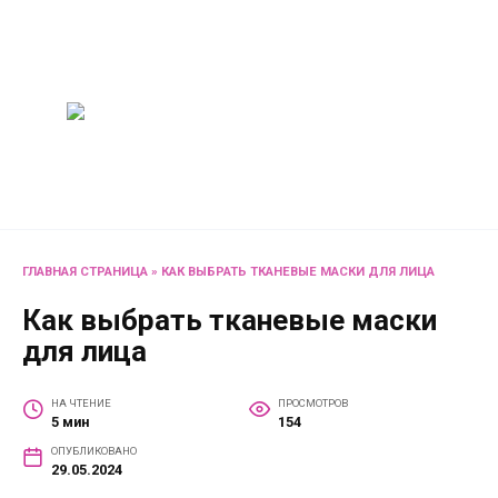
Перейти
Женский
к
содержанию
журнал
Советы о жизни и
развлечениях для женщин
и не только
ГЛАВНАЯ СТРАНИЦА
»
КАК ВЫБРАТЬ ТКАНЕВЫЕ МАСКИ ДЛЯ ЛИЦА
Как выбрать тканевые маски
для лица
НА ЧТЕНИЕ
ПРОСМОТРОВ
5 мин
154
ОПУБЛИКОВАНО
29.05.2024