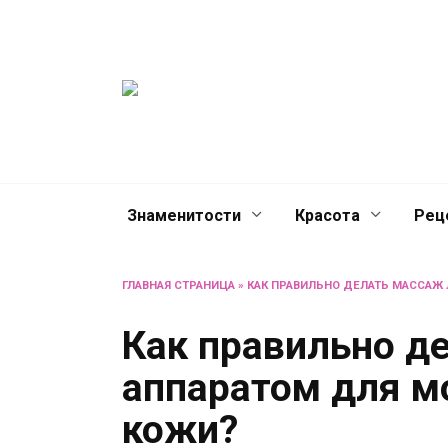
Перейти
Женски
к
содержанию
журнал
Советы о жизни и разв
женщин и не только
Знаменитости
Красота
Рец
ГЛАВНАЯ СТРАНИЦА
»
КАК ПРАВИЛЬНО ДЕЛАТЬ МАССАЖ
Как правильно д
аппаратом для м
кожи?