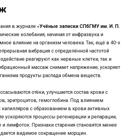
аж
ания в журнале «
Учёные записки СПбГМУ им. И. П.
ические колебания, начиная от инфразвука и
ное влияние на организм человека. Так, ещё в 40-х
непрерывная вибрация с определённой частотой
воздействие реагируют как нервные клетки, так и
ибрационный массаж снимает напряжение, ускоряет
рганизма продукты распада обмена веществ.
сасываются отёки, улучшается состав крови с
в, эритроцитов, гемоглобина. Под влиянием
 капилляров с образованием в крови активных
те ускоряются процессы регенерации и репарации,
 и лимфоток. Признаки старения становятся менее
юдается видимое сокращение морщин.