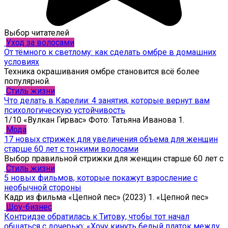
Выбор читателей
Уход за волосами
От тёмного к светлому: как сделать омбре в домашних
условиях
Техника окрашивания омбре становится всё более
популярной.
Стиль жизни
Что делать в Карелии: 4 занятия, которые вернут вам
психологическую устойчивость
1/10 «Вулкан Гирвас» Фото: Татьяна Иванова 1.
Мода
17 новых стрижек для увеличения объема для женщин
старше 60 лет с тонкими волосами
Выбор правильной стрижки для женщин старше 60 лет с
Стиль жизни
5 новых фильмов, которые покажут взросление с
необычной стороны
Кадр из фильма «Цепной пес» (2023) 1. «Цепной пес»
Шоу-бизнес
Контридзе обратилась к Титову, чтобы тот начал
общаться с дочерью: «Хочу кинуть белый платок между