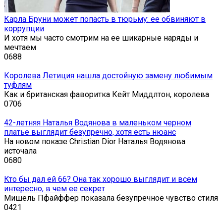
Карла Бруни может попасть в тюрьму: ее обвиняют в
коррупции
И хотя мы часто смотрим на ее шикарные наряды и
мечтаем
0
688
Королева Летиция нашла достойную замену любимым
туфлям
Как и британская фаворитка Кейт Миддлтон, королева
0
706
42-летняя Наталья Водянова в маленьком черном
платье выглядит безупречно, хотя есть нюанс
На новом показе Christian Dior Наталья Водянова
источала
0
680
Кто бы дал ей 66? Она так хорошо выглядит и всем
интересно, в чем ее секрет
Мишель Пфайффер показала безупречное чувство стиля
0
421