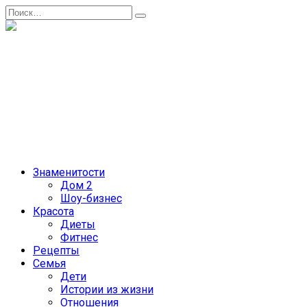
Перейти
Search
к
for:
содержанию
Женский журнал
Советы о жизни и развлечениях для женщин и не только
Главная
Контакты
Лента
Рекламодателям
Политика сайта
Знаменитости
Дом 2
Шоу-бизнес
Красота
Диеты
Фитнес
Рецепты
Семья
Дети
Истории из жизни
Отношения