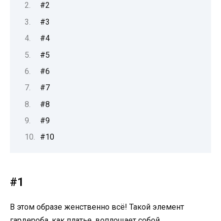
#2
#3
#4
#5
#6
#7
#8
#9
#10
#1
В этом образе женственно всё! Такой элемент
гардероба, как платье, воплощает собой