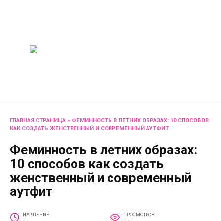
Перейти
Женский
к
содержанию
журнал
Советы о жизни и
развлечениях для женщин
и не только
ГЛАВНАЯ СТРАНИЦА
»
ФЕМИННОСТЬ В ЛЕТНИХ ОБРАЗАХ: 10 СПОСОБОВ
КАК СОЗДАТЬ ЖЕНСТВЕННЫЙ И СОВРЕМЕННЫЙ АУТФИТ
Феминность в летних образах:
10 способов как создать
женственный и современный
аутфит
НА ЧТЕНИЕ
ПРОСМОТРОВ