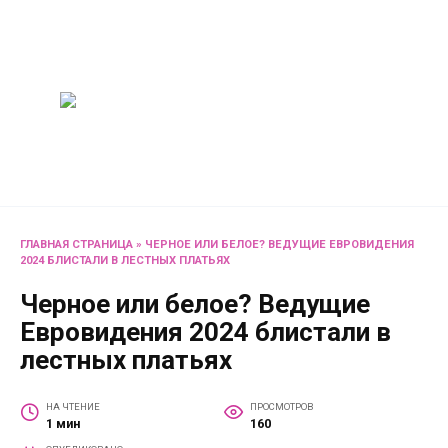
Перейти
Женский
к
содержанию
журнал
Советы о жизни и
развлечениях для женщин
и не только
ГЛАВНАЯ СТРАНИЦА
»
ЧЕРНОЕ ИЛИ БЕЛОЕ? ВЕДУЩИЕ ЕВРОВИДЕНИЯ
2024 БЛИСТАЛИ В ЛЕСТНЫХ ПЛАТЬЯХ
Черное или белое? Ведущие
Евровидения 2024 блистали в
лестных платьях
НА ЧТЕНИЕ
ПРОСМОТРОВ
1 мин
160