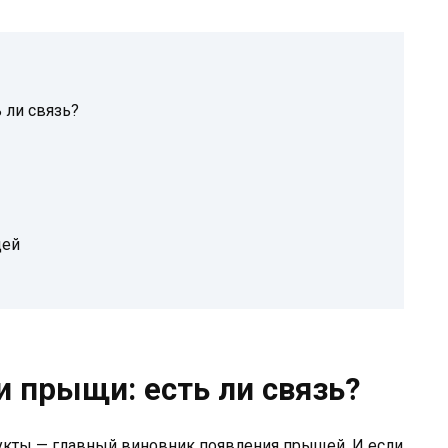
 ли связь?
щей
 прыщи: есть ли связь?
дукты — главный виновник появления прыщей. И если