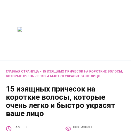
Перейти
Женский
к
содержанию
журнал
Советы о жизни и
развлечениях для женщин
и не только
ГЛАВНАЯ СТРАНИЦА
»
15 ИЗЯЩНЫХ ПРИЧЕСОК НА КОРОТКИЕ ВОЛОСЫ,
КОТОРЫЕ ОЧЕНЬ ЛЕГКО И БЫСТРО УКРАСЯТ ВАШЕ ЛИЦО
15 изящных причесок на
короткие волосы, которые
очень легко и быстро украсят
ваше лицо
НА ЧТЕНИЕ
ПРОСМОТРОВ