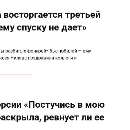
 восторгается третьей
ему спуску не дает»
ицы разбитых фонарей» был юбилей — ему
ексея Нилова поздравили коллеги и
ерсии «Постучись в мою
раскрыла, ревнует ли ее