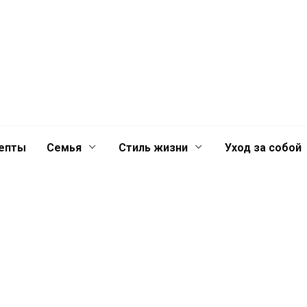
й
Главная
Контакты
Лента
лечениях для
епты
Семья
Стиль жизни
Уход за собой