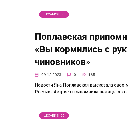
ШОУ-БИЗНЕС
Поплавская припомн
«Вы кормились с рук
чиновников»
09.12.2023
0
165
Новости Яна Поплавская высказала свое 
Россию. Актриса припомнила певице оско
ШОУ-БИЗНЕС