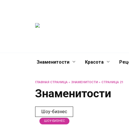
Перейти
Женски
к
содержанию
журнал
Советы о жизни и разв
женщин и не только
Знаменитости
Красота
Рец
ГЛАВНАЯ СТРАНИЦА
»
ЗНАМЕНИТОСТИ
»
СТРАНИЦА 21
Знаменитости
Шоу-бизнес
ШОУ-БИЗНЕС