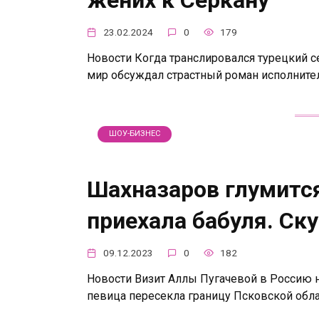
жених к Серкану
23.02.2024
0
179
Новости Когда транслировался турецкий с
мир обсуждал страстный роман исполните
ШОУ-БИЗНЕС
Шахназаров глумится
приехала бабуля. Ск
09.12.2023
0
182
Новости Визит Аллы Пугачевой в Россию на
певица пересекла границу Псковской облас