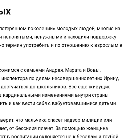
лых
«потерянном поколении» молодых людей, многие из
ебя непонятыми, ненужными и находили поддержку
но термин употребить и по отношению к взрослым в
омимся с семьями Андрея, Марата и Вовы,
 инспектора по делам несовершеннолетних Ирину,
ся достучаться до школьников. Все еще живущие
ед кардинальными изменениями внутри страны
ить и как вести себя с взбунтовавшимися детьми.
верит, что мальчика спасет надзор милиции или
тает, от бессилия плачет. За помощью женщина
от в воспитании склоняется не к беседам, а грубой