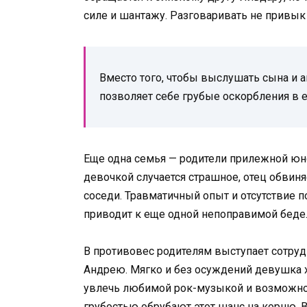
силе и шантажу. Разговаривать не привык 
Вместо того, чтобы выслушать сына и 
позволяет себе грубые оскорбления в е
Еще одна семья — родители прилежной юно
девочкой случается страшное, отец обвиня
соседи. Травматичный опыт и отсутствие 
приводит к еще одной непоправимой беде
В противовес родителям выступает сотруд
Андрею. Мягко и без осуждений девушка х
увлечь любимой рок-музыкой и возможнос
грубостью обрубают этот шанс на корню. 