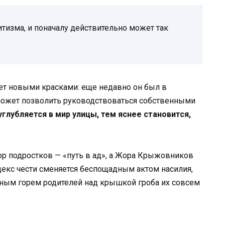
тизма, и поначалу действительно может так
ет новыми красками: еще недавно он был в
и может позволить руководствоваться собственными
глубляется в мир улицы, тем яснее становится,
ор подростков — «путь в ад», а Жора Крыжовников
декс чести сменяется беспощадным актом насилия,
шным горем родителей над крышкой гроба их совсем