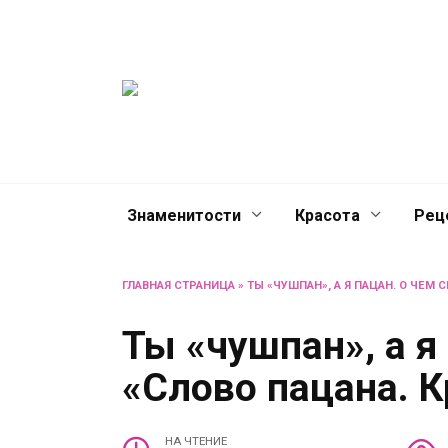
Перейти
Женски
к
содержанию
журнал
Советы о жизни и разв
женщин и не только
Знаменитости
Красота
Рец
ГЛАВНАЯ СТРАНИЦА
»
ТЫ «ЧУШПАН», А Я ПАЦАН. О ЧЕМ 
Ты «чушпан», а я
«Слово пацана. К
НА ЧТЕНИЕ