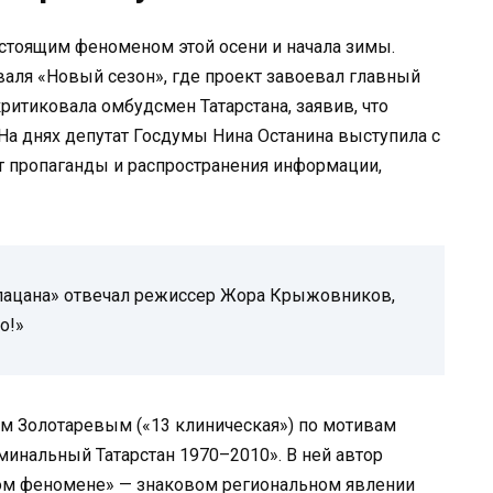
настоящим феноменом этой осени и начала зимы.
валя «Новый сезон», где проект завоевал главный
ритиковала омбудсмен Татарстана, заявив, что
На днях депутат Госдумы Нина Останина выступила с
т пропаганды и распространения информации,
 пацана» отвечал режиссер Жора Крыжовников,
о!»
ем Золотаревым («13 клиническая») по мотивам
минальный Татарстан 1970–2010». В ней автор
ом феномене» — знаковом региональном явлении