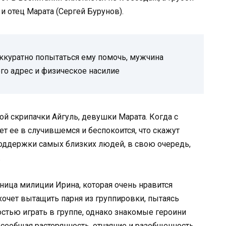
и отец Марата (Сергей Бурунов).
аккуратно попытаться ему помочь, мужчина
го адрес и физическое насилие
й скрипачки Айгуль, девушки Марата. Когда с
ет ее в случившемся и беспокоится, что скажут
поддержки самых близких людей, в свою очередь,
.
ница милиции Ирина, которая очень нравится
очет вытащить парня из группировки, пытаясь
тью играть в группе, однако знакомые героини
Всеобщая растерянность, отчаяние и разобщенность