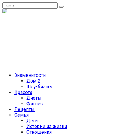
Перейти
Search
к
for:
содержанию
Женский журнал
Советы о жизни и развлечениях для женщин и не только
Главная
Контакты
Лента
Рекламодателям
Политика сайта
Знаменитости
Дом 2
Шоу-бизнес
Красота
Диеты
Фитнес
Рецепты
Семья
Дети
Истории из жизни
Отношения