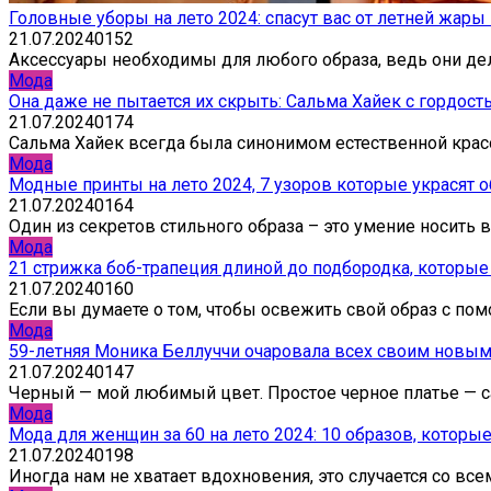
Головные уборы на лето 2024: спасут вас от летней жары 
21.07.2024
0
152
Аксессуары необходимы для любого образа, ведь они дел
Мода
Она даже не пытается их скрыть: Сальма Хайек с гордос
21.07.2024
0
174
Сальма Хайек всегда была синонимом естественной красо
Мода
Модные принты на лето 2024, 7 узоров которые украсят о
21.07.2024
0
164
Один из секретов стильного образа – это умение носить 
Мода
21 стрижка боб-трапеция длиной до подбородка, которые
21.07.2024
0
160
Если вы думаете о том, чтобы освежить свой образ с по
Мода
59-летняя Моника Беллуччи очаровала всех своим новы
21.07.2024
0
147
Черный — мой любимый цвет. Простое черное платье — с
Мода
Мода для женщин за 60 на лето 2024: 10 образов, котор
21.07.2024
0
198
Иногда нам не хватает вдохновения, это случается со вс