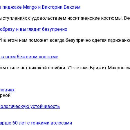
 в пиджаке Mango и Виктории Бекхэм
ыступлениях с удовольствием носит женские костюмы. Вч
образу и выглядит безупречно
И в этом нам поможет всегда безупречно одетая парижанка
о в этом бежевом костюме
лом стиле нет никакой ошибки. 71-летняя Брижит Макрон см
словиях
рной.
ихологическую устойчивость
арше 60 лет с тонкими волосами