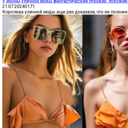
У иконы уличной моды фантастический пуховик, похожие
21.07.2024
0
171
Королева уличной моды еще раз доказала, что ее полож