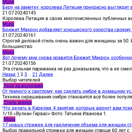
Мода
Беру на заметку: королева Летиция прекрасно выглядит
21.07.2024
0
145
Королева Летиция в своих многочисленных публичных в
Мода
Брижит Макрон добавляет юношеского озорства своему 
21.07.2024
0
161
Строгий деловой стиль очень важен для женщины за 50. 
большинство
Мода
Вот почему мне снова нравится Брижит Макрон, особенн
21.07.2024
0
156
Эта стильная парижанка не раз доказывала, что в ее сме
Пагинация
Назад
1
2
3
…
21
Далее
записей
Выбор читателей
Уход за волосами
От тёмного к светлому: как сделать омбре в домашних у
Техника окрашивания омбре становится всё более популя
Стиль жизни
Что делать в Карелии: 4 занятия, которые вернут вам пс
1/10 «Вулкан Гирвас» Фото: Татьяна Иванова 1.
Мода
17 новых стрижек для увеличения объема для женщин ст
Выбор правильной стрижки для женщин старше 60 лет с