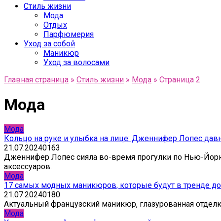
Стиль жизни
Мода
Отдых
Парфюмерия
Уход за собой
Маникюр
Уход за волосами
Главная страница
»
Стиль жизни
»
Мода
»
Страница 2
Мода
Мода
Кольцо на руке и улыбка на лице: Дженнифер Лопес дав
21.07.2024
0
163
Дженнифер Лопес сияла во-время прогулки по Нью-Йорк
аксессуаров.
Мода
17 самых модных маникюров, которые будут в тренде до
21.07.2024
0
180
Актуальный французский маникюр, глазурованная отделка
Мода