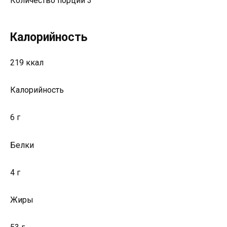
Количество порций 3
Калорийность
219 ккал
Калорийность
6 г
Белки
4 г
Жиры