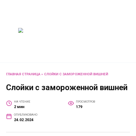
Перейти
Женский
к
содержанию
журнал
Советы о жизни и
развлечениях для женщин
и не только
ГЛАВНАЯ СТРАНИЦА
»
СЛОЙКИ С ЗАМОРОЖЕННОЙ ВИШНЕЙ
Слойки с замороженной вишней
НА ЧТЕНИЕ
ПРОСМОТРОВ
2 мин
179
ОПУБЛИКОВАНО
24.02.2024