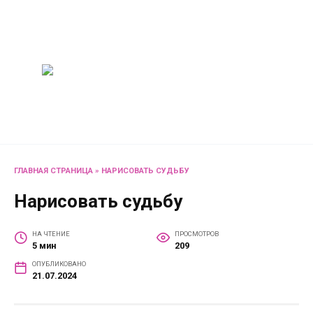
Перейти
Женский
к
содержанию
журнал
Советы о жизни и
развлечениях для женщин
и не только
ГЛАВНАЯ СТРАНИЦА
»
НАРИСОВАТЬ СУДЬБУ
Нарисовать судьбу
НА ЧТЕНИЕ
ПРОСМОТРОВ
5 мин
209
ОПУБЛИКОВАНО
21.07.2024