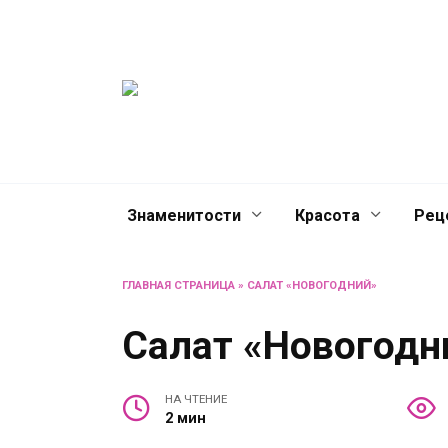
Перейти
Женски
к
содержанию
журнал
Советы о жизни и разв
женщин и не только
Знаменитости
Красота
Рец
ГЛАВНАЯ СТРАНИЦА
»
САЛАТ «НОВОГОДНИЙ»
Салат «Новогодн
НА ЧТЕНИЕ
2 мин