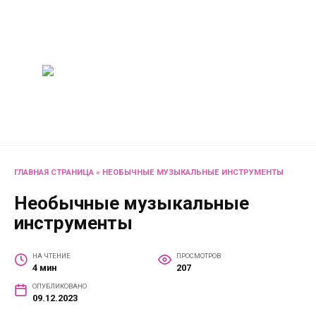
Перейти
Женский
к
содержанию
журнал
Советы о жизни и
развлечениях для женщин
и не только
ГЛАВНАЯ СТРАНИЦА
»
НЕОБЫЧНЫЕ МУЗЫКАЛЬНЫЕ ИНСТРУМЕНТЫ
Необычные музыкальные
инструменты
НА ЧТЕНИЕ
ПРОСМОТРОВ
4 мин
207
ОПУБЛИКОВАНО
09.12.2023