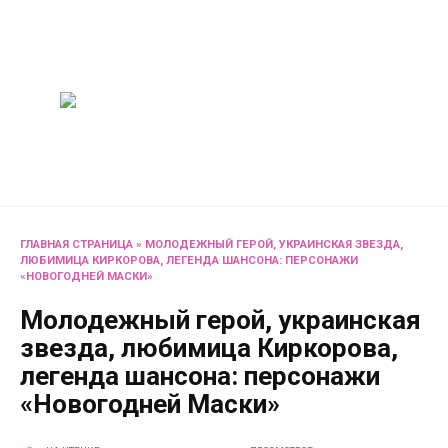
Перейти
Женский
к
содержанию
журнал
Советы о жизни и
развлечениях для женщин
и не только
ГЛАВНАЯ СТРАНИЦА
»
МОЛОДЕЖНЫЙ ГЕРОЙ, УКРАИНСКАЯ ЗВЕЗДА,
ЛЮБИМИЦА КИРКОРОВА, ЛЕГЕНДА ШАНСОНА: ПЕРСОНАЖИ
«НОВОГОДНЕЙ МАСКИ»
Молодежный герой, украинская
звезда, любимица Киркорова,
легенда шансона: персонажи
«Новогодней Маски»