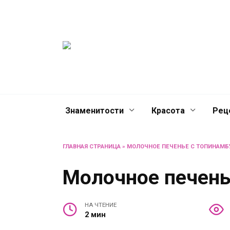
Перейти
Женски
к
содержанию
журнал
Советы о жизни и разв
женщин и не только
Знаменитости
Красота
Рец
ГЛАВНАЯ СТРАНИЦА
»
МОЛОЧНОЕ ПЕЧЕНЬЕ С ТОПИНАМ
Молочное печень
НА ЧТЕНИЕ
2 мин