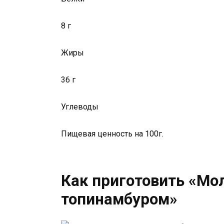
8 г
Жиры
36 г
Углеводы
Пищевая ценность на 100г.
Как приготовить «Мо
топинамбуром»