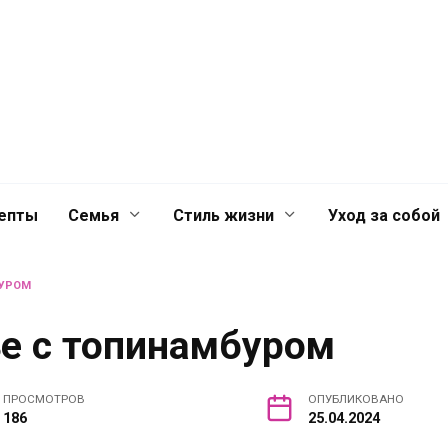
й
Главная
Контакты
Лента
лечениях для
епты
Семья
Стиль жизни
Уход за собой
БУРОМ
е с топинамбуром
ПРОСМОТРОВ
ОПУБЛИКОВАНО
186
25.04.2024