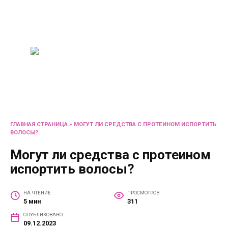
Перейти
Женский
к
содержанию
журнал
Советы о жизни и
развлечениях для женщин
и не только
ГЛАВНАЯ СТРАНИЦА
»
МОГУТ ЛИ СРЕДСТВА С ПРОТЕИНОМ ИСПОРТИТЬ
ВОЛОСЫ?
Могут ли средства с протеином
испортить волосы?
НА ЧТЕНИЕ
ПРОСМОТРОВ
5 мин
311
ОПУБЛИКОВАНО
09.12.2023