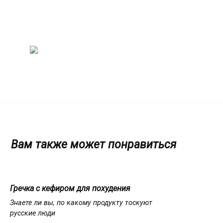
Перейти
Женский
к
содержанию
журнал
Советы о жизни и
развлечениях для женщин
и не только
Вам также может понравиться
Гречка с кефиром для похудения
Знаете ли вы, по какому продукту тоскуют
русские люди