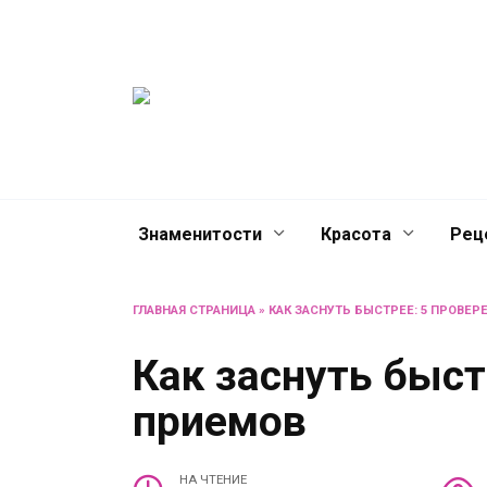
Перейти
Женски
к
содержанию
журнал
Советы о жизни и разв
женщин и не только
Знаменитости
Красота
Рец
ГЛАВНАЯ СТРАНИЦА
»
КАК ЗАСНУТЬ БЫСТРЕЕ: 5 ПРОВЕ
Как заснуть быст
приемов
НА ЧТЕНИЕ