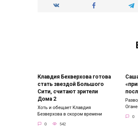
Клавдия Бехверхова готова
Саша
стать звездой Большого
«при
Сити, считают зрители
посл
Дома 2
Разво
Огане
Хоть и обещает Клавдия
Безверхова в скором времени
0
0
542