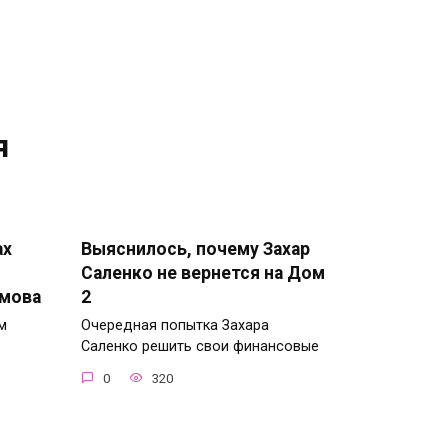
я
ах
Выяснилось, почему Захар
Саленко не вернется на Дом
имова
2
м
Очередная попытка Захара
Саленко решить свои финансовые
0
320