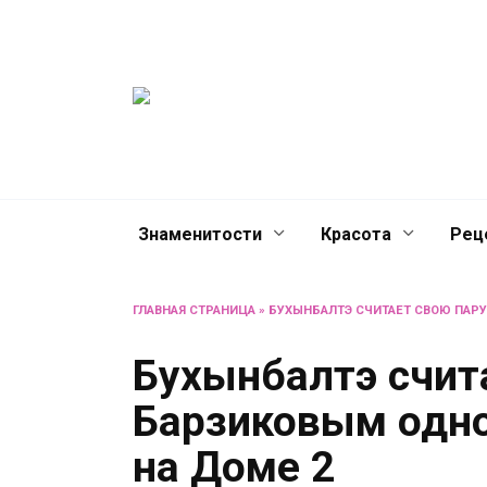
Перейти
Женски
к
содержанию
журнал
Советы о жизни и разв
женщин и не только
Знаменитости
Красота
Рец
ГЛАВНАЯ СТРАНИЦА
»
БУХЫНБАЛТЭ СЧИТАЕТ СВОЮ ПАРУ
Бухынбалтэ счит
Барзиковым одно
на Доме 2