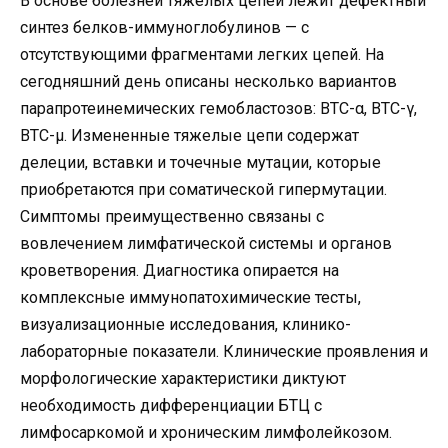
В основе болезней тяжелых цепей лежит дефектный
синтез белков-иммуноглобулинов — с
отсутствующими фрагментами легких цепей. На
сегодняшний день описаны несколько вариантов
парапротеинемических гемобластозов: BTC-α, BTC-γ,
BTC-μ. Измененные тяжелые цепи содержат
делеции, вставки и точечные мутации, которые
приобретаются при соматической гипермутации.
Симптомы преимущественно связаны с
вовлечением лимфатической системы и органов
кроветворения. Диагностика опирается на
комплексные иммунопатохимические тесты,
визуализационные исследования, клинико-
лабораторные показатели. Клинические проявления и
морфологические характеристики диктуют
необходимость дифференциации БТЦ с
лимфосаркомой и хроническим лимфолейкозом.