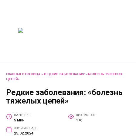
Перейти
Женский
к
содержанию
журнал
Советы о жизни и
развлечениях для женщин
и не только
ГЛАВНАЯ СТРАНИЦА
»
РЕДКИЕ ЗАБОЛЕВАНИЯ: «БОЛЕЗНЬ ТЯЖЕЛЫХ
ЦЕПЕЙ»
Редкие заболевания: «болезнь
тяжелых цепей»
НА ЧТЕНИЕ
ПРОСМОТРОВ
5 мин
176
ОПУБЛИКОВАНО
25.02.2024