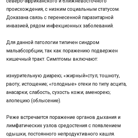
северо-африканского и ближневосточного
происхождения, с низким социальным статусом.
Доказана связь с перенесенной паразитарной
инвазией, рядом инфекционных заболеваний.
Для данной патологии типичен синдром
мальабсорбции, так как поражению подвержен
кишечный тракт. Симптомы включают:
изнурительную диарею; «жирный»стул; тошноту,
рвоту; истощение; «голодные» отеки по типу асцита,
анасарки; слабость, сухость кожи; аменорею;
алопецию (облысение).
Реже встречается поражение органов дыхания и
лимфатических узлов средостения с появлением
одышки, постоянного непродуктивного кашля.